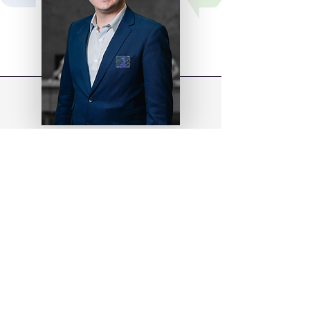
Felipe
Hurtado
CEO & Founder
AgriGlobal Market
Mercados internacionales de
grasas animales
BLOQUE #2