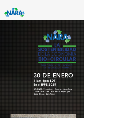
30
DE ENERO
11am-6pm EDT
En el IPPE 2025
ATLANTA: 11am-6pm | Bogotá: 10am-5pm
CDMX: 9am- 4pm | São Paulo: 12pm-7pm
Casa Blanca:
5pm-12am