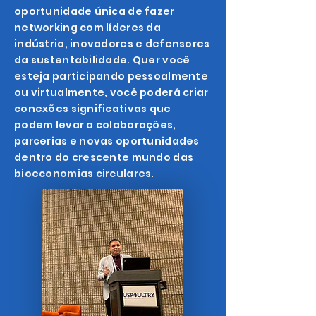
oportunidade única de fazer
networking com líderes da
indústria, inovadores e defensores
da sustentabilidade. Quer você
esteja participando pessoalmente
ou virtualmente, você poderá criar
conexões significativas que
podem levar a colaborações,
parcerias e novas oportunidades
dentro do crescente mundo das
bioeconomias circulares.