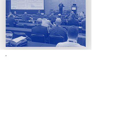
Endereço
Georgia World Congress
Center
285 Andrew Young International
Blvd NW
Tel:
(770) 493-9401
Fax: (770) 493-9257
info@ippexpo.org
www.ippexpo.org